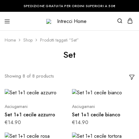
SPEDIZIONE GRATUITA PER ORDINI SUPERIORI A 50€
Intrecci
Casa
Home
è
il
Home
Shop
Prodotti taggati “Set”
posto
del
cuore.
Set
Noi
vi
aiuteremo
a
renderla
Showing
8
of
8
products
perfetta.
Asciugamani
Asciugamani
Set 1+1 cecile azzurro
Set 1+1 cecile bianco
€
14.90
€
14.90