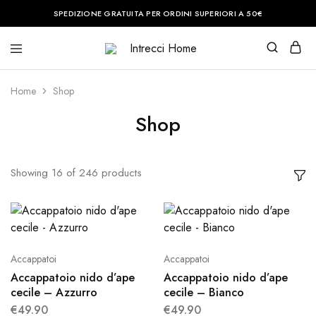
SPEDIZIONE GRATUITA PER ORDINI SUPERIORI A 50€
Intrecci
Casa
Home
è
il
Home
Shop
posto
del
cuore.
Shop
Noi
vi
aiuteremo
a
renderla
Showing
16
of
246
products
perfetta.
Accappatoi
Accappatoi
Accappatoio nido d’ape
Accappatoio nido d’ape
cecile – Azzurro
cecile – Bianco
€
49.90
€
49.90