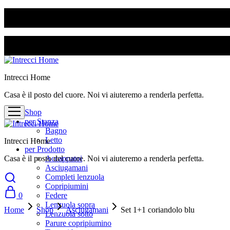
SPEDIZIONE GRATUITA PER ORDINI SUPERIORI A 50€
SPEDIZIONE GRATUITA PER ORDINI SUPERIORI A 50€
Intrecci Home
Casa è il posto del cuore. Noi vi aiuteremo a renderla perfetta.
Shop
per Stanza
Bagno
Letto
Intrecci Home
per Prodotto
Casa è il posto del cuore. Noi vi aiuteremo a renderla perfetta.
Accappatoi
Asciugamani
Completi lenzuola
Copripiumini
0
Federe
Lenzuola sopra
Home
Shop
Asciugamani
Set 1+1 coriandolo blu
Lenzuola sotto
Parure copripiumino