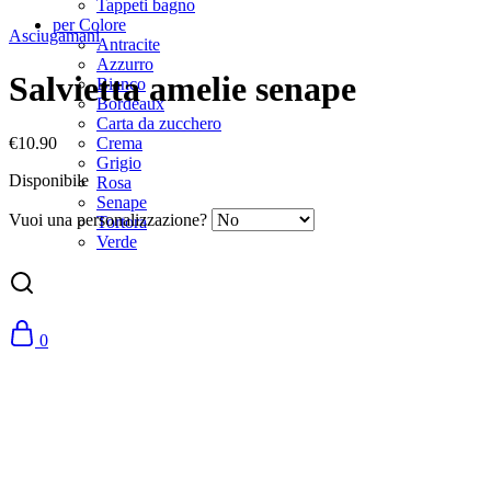
Tappeti bagno
per Colore
Asciugamani
Antracite
Azzurro
Salvietta amelie senape
Bianco
Bordeaux
Carta da zucchero
€
10.90
Crema
Grigio
Disponibile
Rosa
Senape
Vuoi una personalizzazione?
Tortora
Verde
0