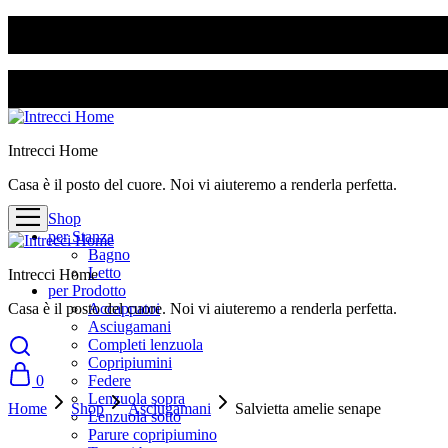
SPEDIZIONE GRATUITA PER ORDINI SUPERIORI A 50€
SPEDIZIONE GRATUITA PER ORDINI SUPERIORI A 50€
Intrecci Home
Casa è il posto del cuore. Noi vi aiuteremo a renderla perfetta.
Shop
per Stanza
Bagno
Letto
Intrecci Home
per Prodotto
Casa è il posto del cuore. Noi vi aiuteremo a renderla perfetta.
Accappatoi
Asciugamani
Completi lenzuola
Copripiumini
0
Federe
Lenzuola sopra
Home
Shop
Asciugamani
Salvietta amelie senape
Lenzuola sotto
Parure copripiumino