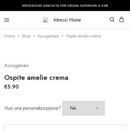
SPEDIZIONE GRATUITA PER ORDINI SUPERIORI A 50€
Intrecci
Casa
Home
è
il
Home
Shop
Asciugamani
Ospite amelie crema
posto
del
cuore.
Noi
vi
aiuteremo
Asciugamani
a
renderla
perfetta.
Ospite amelie crema
€
5.90
Vuoi una personalizzazione?