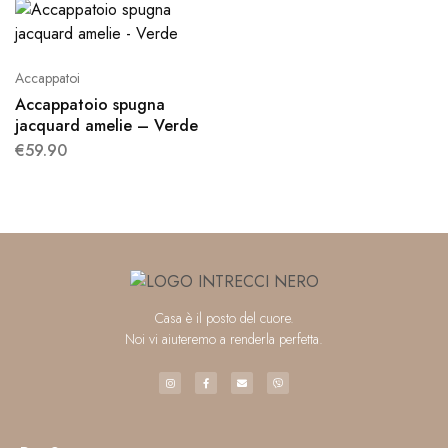
Accappatoi
Accappatoio spugna
jacquard amelie – Verde
€
59.90
Casa è il posto del cuore.
Noi vi aiuteremo a renderla perfetta.