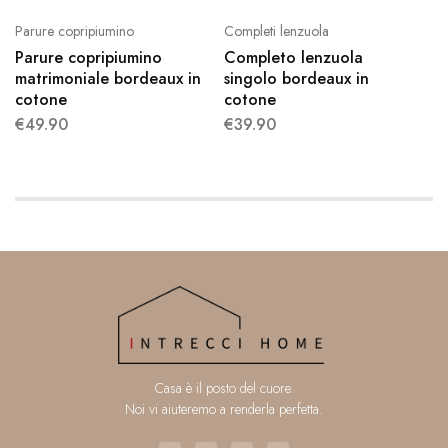
Parure copripiumino
Completi lenzuola
Parure copripiumino
Completo lenzuola
matrimoniale bordeaux in
singolo bordeaux in
cotone
cotone
€
49.90
€
39.90
Casa è il posto del cuore.
Noi vi aiuteremo a renderla perfetta.