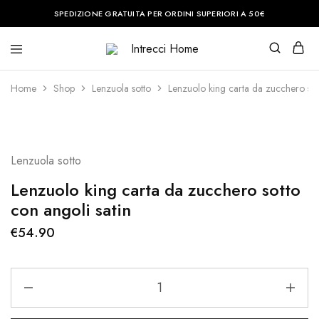
SPEDIZIONE GRATUITA PER ORDINI SUPERIORI A 50€
Intrecci
Casa
Home
è
il
Home
Shop
Lenzuola sotto
Lenzuolo king carta da zucchero sott
posto
del
cuore.
Noi
vi
aiuteremo
Lenzuola sotto
a
renderla
perfetta.
Lenzuolo king carta da zucchero sotto
con angoli satin
€
54.90