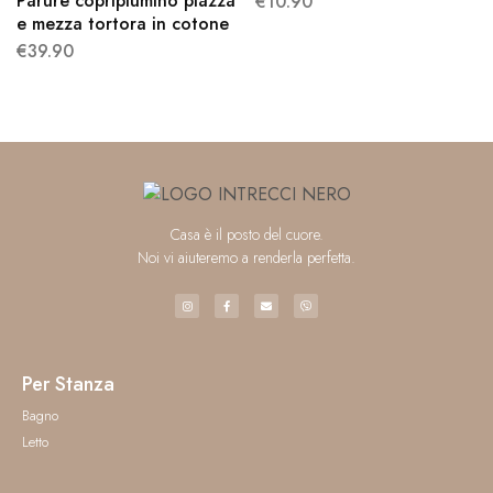
Parure copripiumino piazza
€
10.90
e mezza tortora in cotone
€
39.90
Casa è il posto del cuore.
Noi vi aiuteremo a renderla perfetta.
Per Stanza
Bagno
Letto