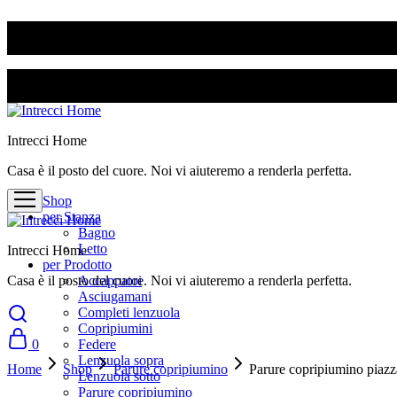
SPEDIZIONE GRATUITA PER ORDINI SUPERIORI A 50€
SPEDIZIONE GRATUITA PER ORDINI SUPERIORI A 50€
Intrecci Home
Casa è il posto del cuore. Noi vi aiuteremo a renderla perfetta.
Shop
per Stanza
Bagno
Letto
Intrecci Home
per Prodotto
Casa è il posto del cuore. Noi vi aiuteremo a renderla perfetta.
Accappatoi
Asciugamani
Completi lenzuola
Copripiumini
0
Federe
Lenzuola sopra
Home
Shop
Parure copripiumino
Parure copripiumino piazz
Lenzuola sotto
Parure copripiumino