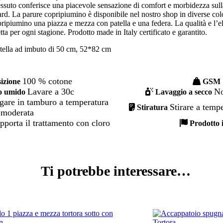
essuto conferisce una piacevole sensazione di comfort e morbidezza sulla
d. La parure copripiumino è disponibile nel nostro shop in diverse color
ipiumino una piazza e mezza con patella e una federa. La qualità e l’
ta per ogni stagione. Prodotto made in Italy certificato e garantito.
ella ad imbuto di 50 cm, 52*82 cm
100 % cotone
zione
GSM
Lavare a 30c
No
o umido
Lavaggio a secco
gare in tamburo a temperatura
Stirare a temp
Stiratura
moderata
porta il trattamento con cloro
Prodotto 
Ti potrebbe interessare…