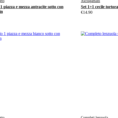
tto
Asciugamani
1 piazza e mezza antracite sotto con
Set 1+1 cecile tortor
in
€
14.90
tto
Completi lenzuola