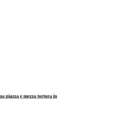
prodotto
a piazza e mezza tortora in