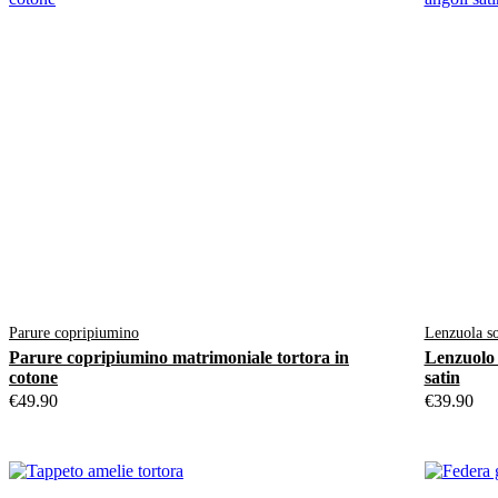
Parure copripiumino
Lenzuola so
Parure copripiumino matrimoniale tortora in
Lenzuolo 
cotone
satin
€
49.90
€
39.90