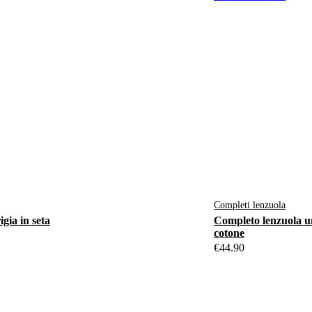
Completi lenzuola
gia in seta
Completo lenzuola un
cotone
€
44.90