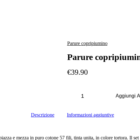
Parure copripiumino
Parure copripiumin
€
39.90
Parure
copripiumino
Aggiungi A
piazza
e
mezza
Descrizione
Informazioni aggiuntive
tortora
in
cotone
quantity
azza e mezza in puro cotone 57 fili, tinta unita, in colore tortora. Il se