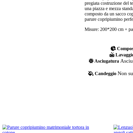
pregiata costruzione del t
una piazza e mezza standar
composto da un sacco copr
parure copripiumino perfet
Misure: 200*200 cm + pat
Composi
Lavaggi
Asciu
Asciugatura
Non sup
Candeggio