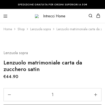
SPEDIZIONE GRATUITA PER ORDINI SUPERIORI A 50€
Intrecci
Casa
Home
è
il
Home
Shop
Lenzuola sopra
Lenzuolo matrimoniale carta da zuc
posto
del
cuore.
Noi
vi
aiuteremo
Lenzuola sopra
a
renderla
perfetta.
Lenzuolo matrimoniale carta da
zucchero satin
€
44.90