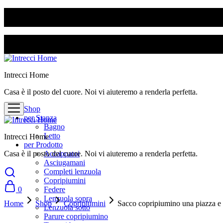
SPEDIZIONE GRATUITA PER ORDINI SUPERIORI A 50€
SPEDIZIONE GRATUITA PER ORDINI SUPERIORI A 50€
Intrecci Home
Casa è il posto del cuore. Noi vi aiuteremo a renderla perfetta.
Shop
per Stanza
Bagno
Letto
Intrecci Home
per Prodotto
Casa è il posto del cuore. Noi vi aiuteremo a renderla perfetta.
Accappatoi
Asciugamani
Completi lenzuola
Copripiumini
0
Federe
Lenzuola sopra
Home
Shop
Copripiumini
Sacco copripiumino una piazza e 
Lenzuola sotto
Parure copripiumino