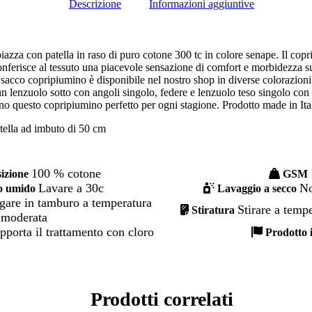
Descrizione
Informazioni aggiuntive
zza con patella in raso di puro cotone 300 tc in colore senape. Il copr
onferisce al tessuto una piacevole sensazione di comfort e morbidezza sul
 sacco copripiumino è disponibile nel nostro shop in diverse colorazioni
un lenzuolo sotto con angoli singolo, federe e lenzuolo teso singolo con
no questo copripiumino perfetto per ogni stagione. Prodotto made in Italy
ella ad imbuto di 50 cm
100 % cotone
zione
GSM
Lavare a 30c
No
o umido
Lavaggio a secco
gare in tamburo a temperatura
Stirare a temp
Stiratura
moderata
porta il trattamento con cloro
Prodotto 
Prodotti correlati