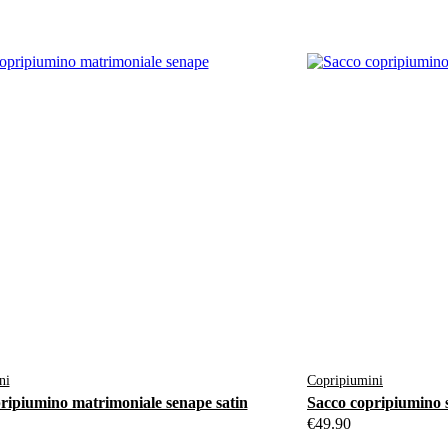
ni
Copripiumini
ripiumino matrimoniale senape satin
Sacco copripiumino s
€
49.90