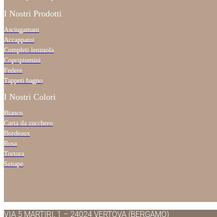
I Nostri Prodotti
Asciugamani
Accappatoi
Completi lenzuola
Copripiumini
Federe
Tappeti bagno
I Nostri Colori
Bianco
Carta da zucchero
Bordeaux
Rosa
Tortora
Senape
VIA 5 MARTIRI, 1 – 24024 VERTOVA (BERGAMO)