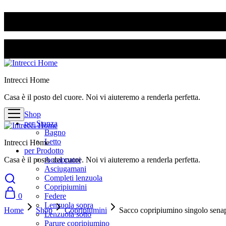
SPEDIZIONE GRATUITA PER ORDINI SUPERIORI A 50€
SPEDIZIONE GRATUITA PER ORDINI SUPERIORI A 50€
Intrecci Home
Casa è il posto del cuore. Noi vi aiuteremo a renderla perfetta.
Shop
per Stanza
Bagno
Letto
Intrecci Home
per Prodotto
Casa è il posto del cuore. Noi vi aiuteremo a renderla perfetta.
Accappatoi
Asciugamani
Completi lenzuola
Copripiumini
0
Federe
Lenzuola sopra
Home
Shop
Copripiumini
Sacco copripiumino singolo senap
Lenzuola sotto
Parure copripiumino