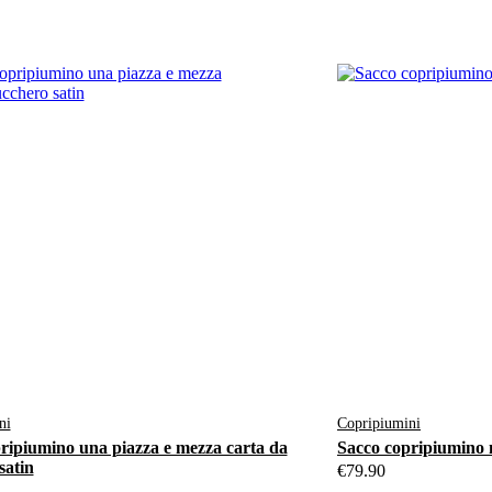
ni
Copripiumini
ripiumino una piazza e mezza carta da
Sacco copripiumino 
satin
€
79.90