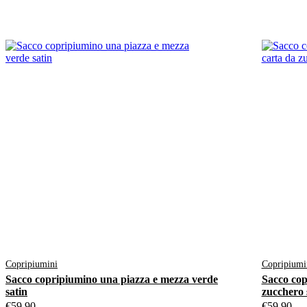
Copripiumini
Copripiumi
Sacco copripiumino una piazza e mezza verde
Sacco cop
satin
zucchero 
€
59.90
€
59.90