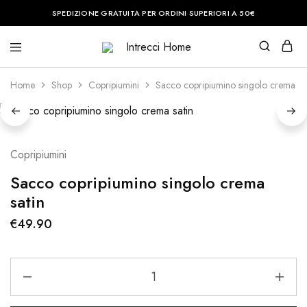
SPEDIZIONE GRATUITA PER ORDINI SUPERIORI A 50€
Intrecci
Casa
Home
è
il
Home
Shop
Copripiumini
Sacco copripiumino singolo crema sat
posto
del
cuore.
Noi
vi
aiuteremo
Copripiumini
a
renderla
perfetta.
Sacco copripiumino singolo crema
satin
€
49.90