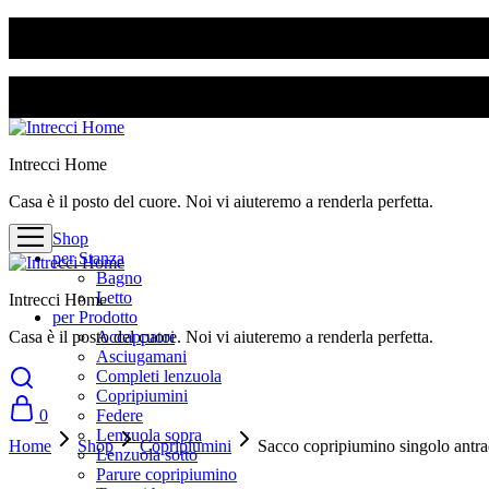
SPEDIZIONE GRATUITA PER ORDINI SUPERIORI A 50€
SPEDIZIONE GRATUITA PER ORDINI SUPERIORI A 50€
Intrecci Home
Casa è il posto del cuore. Noi vi aiuteremo a renderla perfetta.
Shop
per Stanza
Bagno
Letto
Intrecci Home
per Prodotto
Casa è il posto del cuore. Noi vi aiuteremo a renderla perfetta.
Accappatoi
Asciugamani
Completi lenzuola
Copripiumini
0
Federe
Lenzuola sopra
Home
Shop
Copripiumini
Sacco copripiumino singolo antrac
Lenzuola sotto
Parure copripiumino