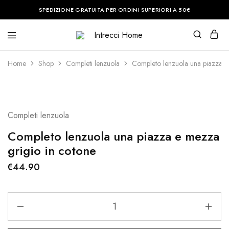
SPEDIZIONE GRATUITA PER ORDINI SUPERIORI A 50€
Intrecci
Casa
Home
è
il
Home
Shop
Completi lenzuola
Completo lenzuola una piazza e
posto
del
cuore.
Noi
vi
aiuteremo
Completi lenzuola
a
renderla
perfetta.
Completo lenzuola una piazza e mezza
grigio in cotone
€
44.90