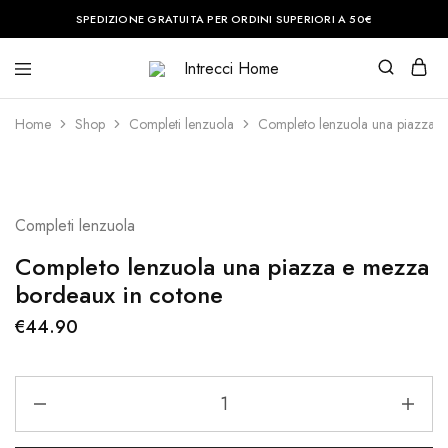
SPEDIZIONE GRATUITA PER ORDINI SUPERIORI A 50€
Intrecci
Casa
Home
è
il
Home
Shop
Completi lenzuola
Completo lenzuola una piazza e
posto
del
cuore.
Noi
vi
aiuteremo
Completi lenzuola
a
renderla
perfetta.
Completo lenzuola una piazza e mezza
bordeaux in cotone
€
44.90