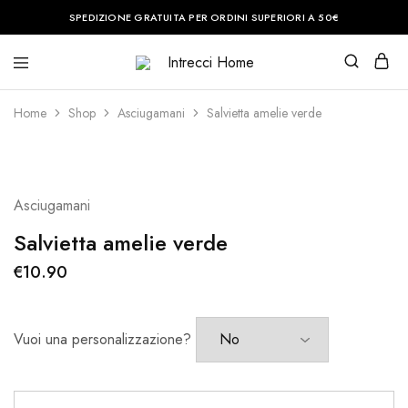
SPEDIZIONE GRATUITA PER ORDINI SUPERIORI A 50€
Intrecci
Casa
Home
è
il
Home
Shop
Asciugamani
Salvietta amelie verde
posto
del
cuore.
Noi
vi
aiuteremo
Asciugamani
a
renderla
perfetta.
Salvietta amelie verde
€
10.90
Vuoi una personalizzazione?