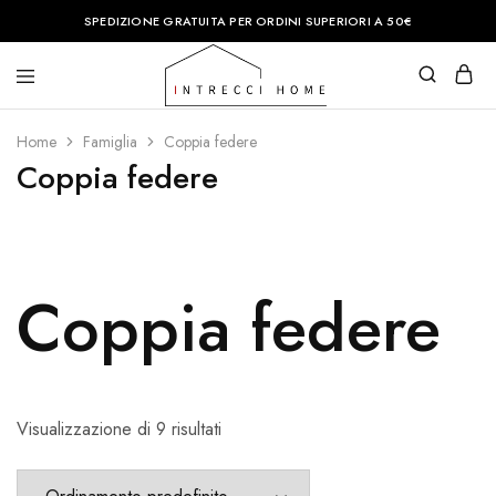
SPEDIZIONE GRATUITA PER ORDINI SUPERIORI A 50€
Intrecci
Casa
Home
è
Home
Famiglia
Coppia federe
il
posto
Coppia federe
del
cuore.
Noi
vi
aiuteremo
a
renderla
Coppia federe
perfetta.
Visualizzazione di 9 risultati