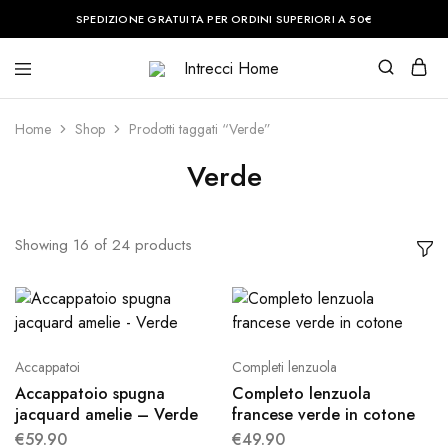
SPEDIZIONE GRATUITA PER ORDINI SUPERIORI A 50€
Intrecci
Casa
Home
è
il
Home
Shop
Prodotti taggati “Verde”
posto
del
cuore.
Verde
Noi
vi
aiuteremo
a
renderla
Showing
16
of
24
products
perfetta.
Accappatoi
Completi lenzuola
Accappatoio spugna
Completo lenzuola
jacquard amelie – Verde
francese verde in cotone
€
59.90
€
49.90