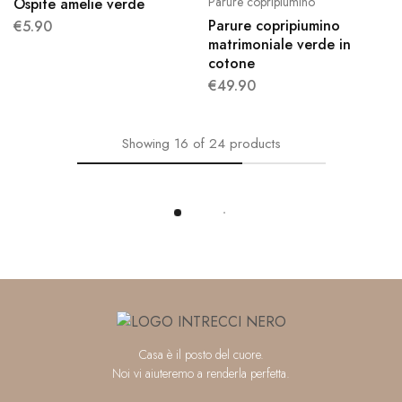
Parure copripiumino
Ospite amelie verde
Parure copripiumino
€
5.90
matrimoniale verde in
cotone
€
49.90
Showing
16
of
24
products
Load More
Casa è il posto del cuore.
Noi vi aiuteremo a renderla perfetta.