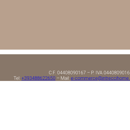
C.F. 04408090167 – P. IVA 044080901
Tel:
+393488622650
– Mail:
e-commerce@intreccihome.i