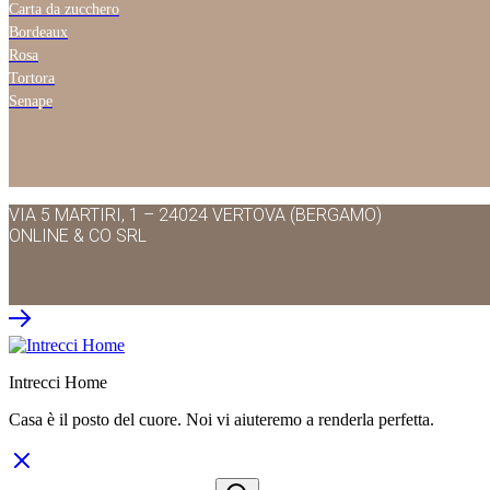
Carta da zucchero
Bordeaux
Rosa
Tortora
Senape
VIA 5 MARTIRI, 1 – 24024 VERTOVA (BERGAMO)
ONLINE & CO SRL
Intrecci Home
Casa è il posto del cuore. Noi vi aiuteremo a renderla perfetta.