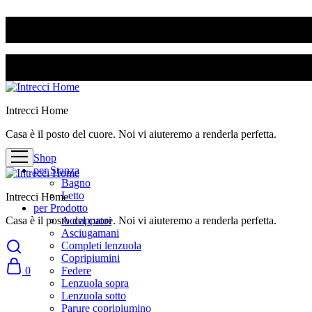
SPEDIZIONE GRATUITA PER ORDINI SUPERIORI A 50€
SPEDIZIONE GRATUITA PER ORDINI SUPERIORI A 50€
Intrecci Home
Casa è il posto del cuore. Noi vi aiuteremo a renderla perfetta.
Shop
per Stanza
Bagno
Letto
Intrecci Home
per Prodotto
Casa è il posto del cuore. Noi vi aiuteremo a renderla perfetta.
Accappatoi
Asciugamani
Completi lenzuola
Copripiumini
0
Federe
Lenzuola sopra
Lenzuola sotto
Parure copripiumino