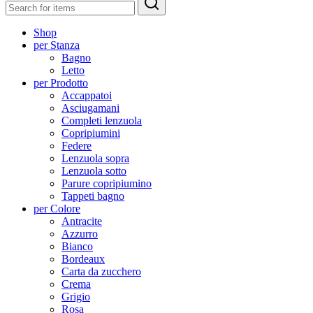
Shop
per Stanza
Bagno
Letto
per Prodotto
Accappatoi
Asciugamani
Completi lenzuola
Copripiumini
Federe
Lenzuola sopra
Lenzuola sotto
Parure copripiumino
Tappeti bagno
per Colore
Antracite
Azzurro
Bianco
Bordeaux
Carta da zucchero
Crema
Grigio
Rosa