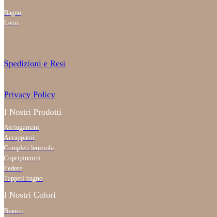
Bagno
Letto
Spedizioni e Resi
Privacy Policy
I Nostri Prodotti
Asciugamani
Accappatoi
Completi lenzuola
Copripiumini
Federe
Tappeti bagno
I Nostri Colori
Bianco