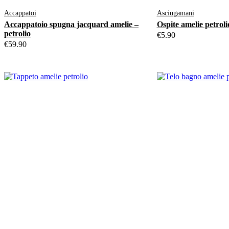
varianti.
Accappatoi
Asciugamani
Le
Accappatoio spugna jacquard amelie –
Ospite amelie petroli
opzioni
petrolio
€
5.90
possono
€
59.90
essere
scelte
nella
pagina
del
prodotto