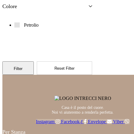
Colore
Petrolio
Reset Filter
Filter
Casa è il posto del cuore.
Noi vi aiuteremo a renderla perfetta.
Instagram
Facebook-f
Envelope
Viber
Per Stanza