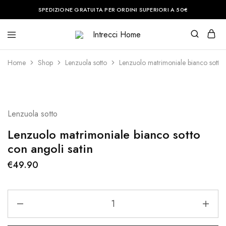
SPEDIZIONE GRATUITA PER ORDINI SUPERIORI A 50€
Intrecci
Casa
Home
è
il
Home
Shop
Lenzuola sotto
Lenzuolo matrimoniale bianco sotto 
posto
del
cuore.
Noi
vi
aiuteremo
Lenzuola sotto
a
renderla
perfetta.
Lenzuolo matrimoniale bianco sotto
con angoli satin
€
49.90