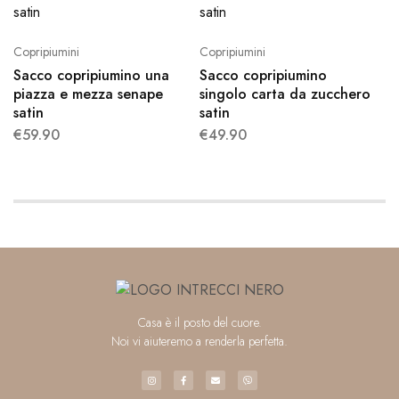
Copripiumini
Copripiumini
Sacco copripiumino una
Sacco copripiumino
piazza e mezza senape
singolo carta da zucchero
satin
satin
€
59.90
€
49.90
Casa è il posto del cuore.
Noi vi aiuteremo a renderla perfetta.