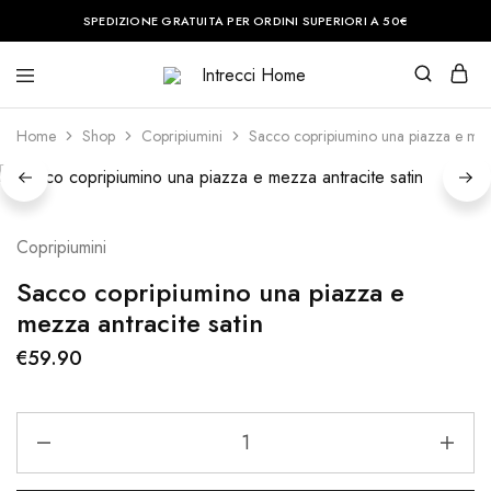
SPEDIZIONE GRATUITA PER ORDINI SUPERIORI A 50€
Intrecci
Casa
Home
è
il
Home
Shop
Copripiumini
Sacco copripiumino una piazza e mezz
posto
del
cuore.
Noi
vi
aiuteremo
Copripiumini
a
renderla
perfetta.
Sacco copripiumino una piazza e
mezza antracite satin
€
59.90