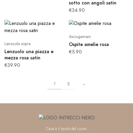
sotto con angoli satin
€
34.90
Asciugamani
Lenzuola sopra
Ospite amelie rosa
Lenzuolo una piazza e
€
5.90
mezza rosa satin
€
39.90
1
2
→
Casa è il posto del cuore.