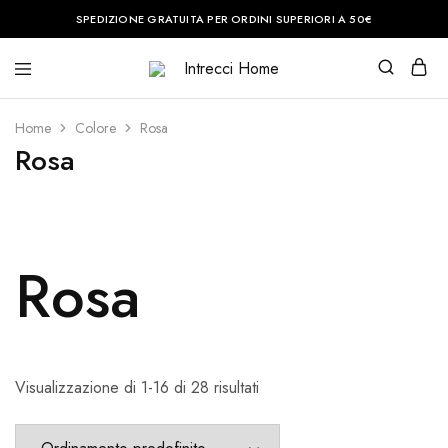
SPEDIZIONE GRATUITA PER ORDINI SUPERIORI A 50€
Intrecci
Casa
Home
è
il
Home
Colore
Rosa
posto
del
Rosa
cuore.
Noi
vi
aiuteremo
a
renderla
perfetta.
Rosa
Visualizzazione di 1-16 di 28 risultati