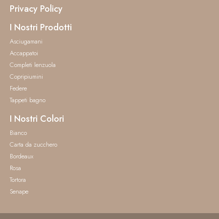
Privacy Policy
I Nostri Prodotti
Asciugamani
Accappatoi
Completi lenzuola
Copripiumini
Federe
Tappeti bagno
I Nostri Colori
Bianco
Carta da zucchero
Bordeaux
Rosa
Tortora
Senape